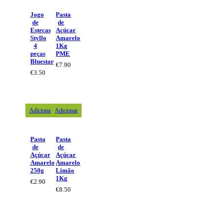
Jogo
Pasta
de
de
Estecas
Açúcar
Styllo
Amarelo
4
1Kg
peças
PME
Bluestar
€
7.90
€
3.50
Adicionar
Adicionar
Pasta
Pasta
de
de
Açúcar
Açúcar
Amarelo
Amarelo
250g
Limão
1Kg
€
2.90
€
8.50