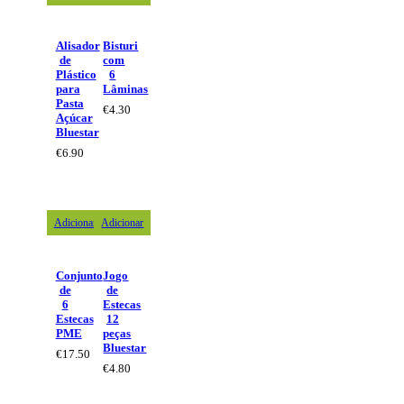
Alisador
Bisturi
de
com
Plástico
6
para
Lâminas
Pasta
€
4.30
Açúcar
Bluestar
€
6.90
Adicionar
Adicionar
Conjunto
Jogo
de
de
6
Estecas
Estecas
12
PME
peças
Bluestar
€
17.50
€
4.80