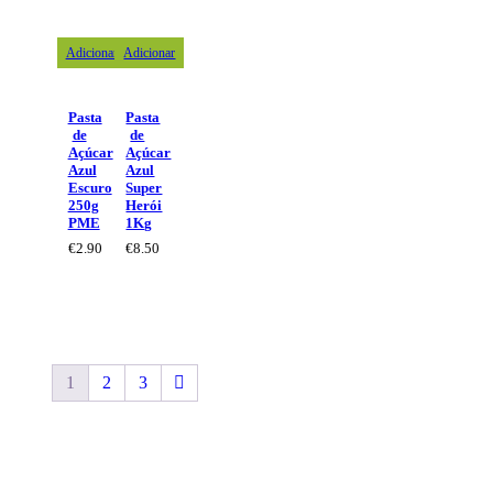
Adicionar
Adicionar
Pasta
Pasta
de
de
Açúcar
Açúcar
Azul
Azul
Escuro
Super
250g
Herói
PME
1Kg
€
2.90
€
8.50
1
2
3