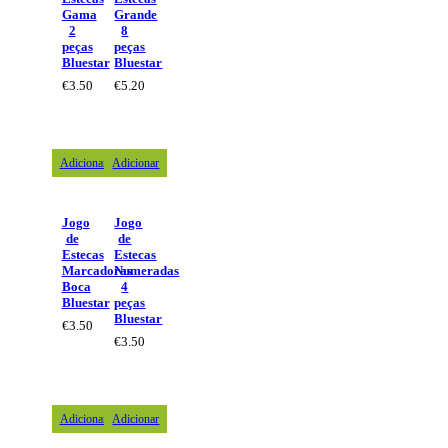
Gama
Grande
2
8
peças
peças
Bluestar
Bluestar
€
3.50
€
5.20
Adicionar
Adicionar
Jogo
Jogo
de
de
Estecas
Estecas
Marcadoras
Numeradas
Boca
4
Bluestar
peças
Bluestar
€
3.50
€
3.50
Adicionar
Adicionar