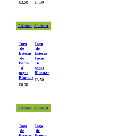
€
3.50
€
4.30
Adicionar
Adicionar
Jogo
Jogo
de
de
Estecas
Estecas
de
Facas
Ponta
4
4
peças
peças
Bluestar
Bluestar
€
3.50
€
6.30
Adicionar
Adicionar
Jogo
Jogo
de
de
Estecas
Estecas