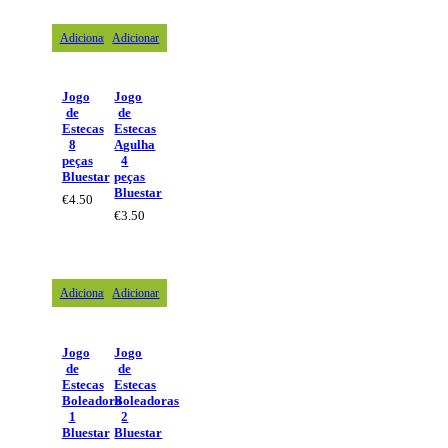
Adicionar
Adicionar
Jogo
Jogo
de
de
Estecas
Estecas
8
Agulha
peças
4
Bluestar
peças
Bluestar
€
4.50
€
3.50
Adicionar
Adicionar
Jogo
Jogo
de
de
Estecas
Estecas
Boleadora
Boleadoras
1
2
Bluestar
Bluestar