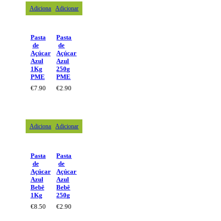
Adicionar
Adicionar
Pasta
Pasta
de
de
Açúcar
Açúcar
Azul
Azul
1Kg
250g
PME
PME
€
7.90
€
2.90
Adicionar
Adicionar
Pasta
Pasta
de
de
Açúcar
Açúcar
Azul
Azul
Bebê
Bebê
1Kg
250g
€
8.50
€
2.90