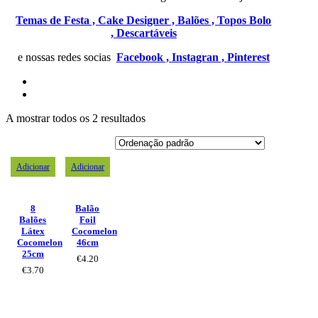
Temas de Festa ,
Cake Designer ,
Balões ,
Topos Bolo
,
Descartáveis
e nossas redes socias
Facebook ,
Instagran ,
Pinterest
A mostrar todos os 2 resultados
Adicionar
Adicionar
8
Balão
Balões
Foil
Látex
Cocomelon
Cocomelon
46cm
25cm
€
4.20
€
3.70