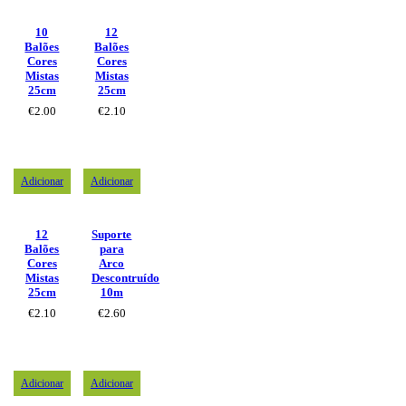
10
12
Balões
Balões
Cores
Cores
Mistas
Mistas
25cm
25cm
€
2.00
€
2.10
Adicionar
Adicionar
12
Suporte
Balões
para
Cores
Arco
Mistas
Descontruído
25cm
10m
€
2.10
€
2.60
Adicionar
Adicionar