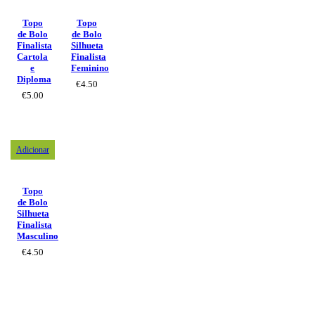
Topo
Topo
de Bolo
de Bolo
Finalista
Silhueta
Cartola
Finalista
e
Feminino
Diploma
€
4.50
€
5.00
Adicionar
Topo
de Bolo
Silhueta
Finalista
Masculino
€
4.50