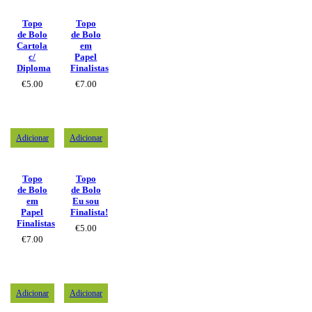
Topo
Topo
de Bolo
de Bolo
Cartola
em
c/
Papel
Diploma
Finalistas
€
5.00
€
7.00
Adicionar
Adicionar
Topo
Topo
de Bolo
de Bolo
em
Eu sou
Papel
Finalista!
Finalistas
€
5.00
€
7.00
Adicionar
Adicionar