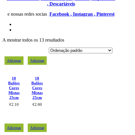
,
Descartáveis
e nossas redes socias
Facebook ,
Instagran ,
Pinterest
A mostrar todos os 13 resultados
Adicionar
Adicionar
10
10
Balões
Balões
Cores
Cores
Mistas
Mistas
25cm
25cm
€
2.10
€
2.00
Adicionar
Adicionar