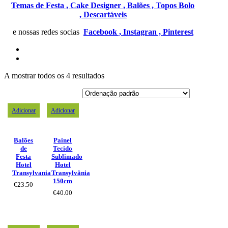
Temas de Festa ,
Cake Designer ,
Balões ,
Topos Bolo
,
Descartáveis
e nossas redes socias
Facebook ,
Instagran ,
Pinterest
A mostrar todos os 4 resultados
Adicionar
Adicionar
Balões
Painel
de
Tecido
Festa
Sublimado
Hotel
Hotel
Transylvania
Transylvânia
150cm
€
23.50
€
40.00