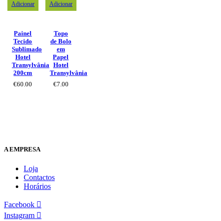
Adicionar
Adicionar
Painel
Topo
Tecido
de Bolo
Sublimado
em
Hotel
Papel
Transylvânia
Hotel
200cm
Transylvânia
€
60.00
€
7.00
A EMPRESA
Loja
Contactos
Horários
Facebook
Instagram