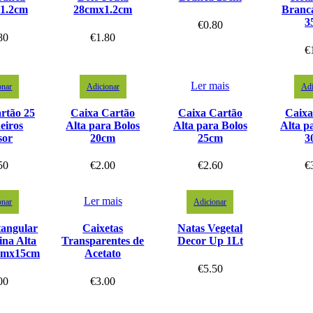
 1.2cm
28cmx1.2cm
Branc
3
€
0.80
80
€
1.80
€
Ler mais
onar
Adicionar
Adi
rtão 25
Caixa Cartão
Caixa Cartão
Caixa
eiros
Alta para Bolos
Alta para Bolos
Alta p
sor
20cm
25cm
3
50
€
2.00
€
2.60
€
Ler mais
onar
Adicionar
tangular
Caixetas
Natas Vegetal
ina Alta
Transparentes de
Decor Up 1Lt
cmx15cm
Acetato
€
5.50
00
€
3.00