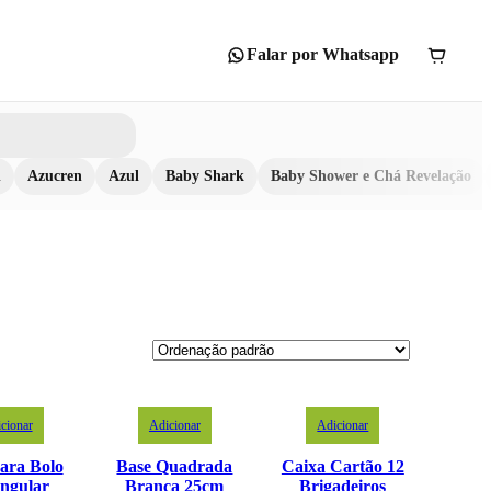
Falar por Whatsapp
n
Azucren
Azul
Baby Shark
Baby Shower e Chá Revelação
cionar
Adicionar
Adicionar
ara Bolo
Base Quadrada
Caixa Cartão 12
ngular
Branca 25cm
Brigadeiros