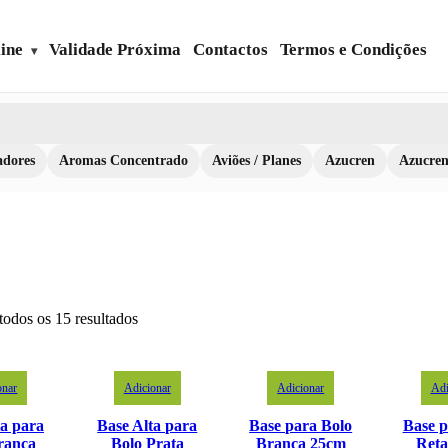
ine
Validade Próxima
Contactos
Termos e Condições
dores
Aromas Concentrado
Aviões / Planes
Azucren
Azucre
todos os 15 resultados
onar
Adicionar
Adicionar
Adi
ta para
Base Alta para
Base para Bolo
Base p
ranca
Bolo Prata
Branca 25cm
Reta