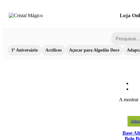
Loja Onl
1º Aniversário
Acrílicos
Açucar para Algodão Doce
Adapta
A mostrar 
Adici
Base Al
Bolo B