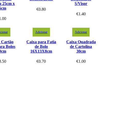
a 25cm x
S/Visor
5cm
€
0.80
€
1.40
1.00
cionar
Adicionar
Adicionar
 Cartão
Caixa para Fatia
Caixa Quadrada
ara Bolos
de Bolo
de Cartolina
0cm
16X13X8cm
30cm
3.50
€
0.70
€
1.00