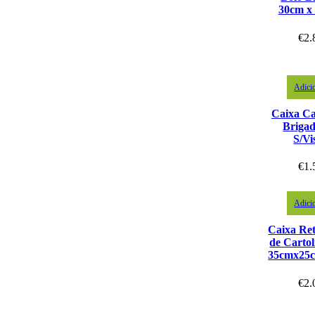
30cm x
€
2.
Adici
Caixa Ca
Brigad
S/Vi
€
1.
Adici
Caixa Re
de Cartol
35cmx25
€
2.