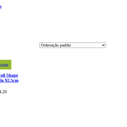
s
cionar
oil Shape
la 92.5cm
4.20