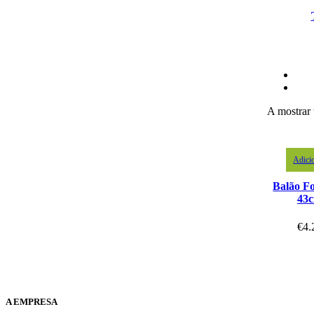
A mostrar 
Adici
Balão Fo
43
€
4.
A EMPRESA