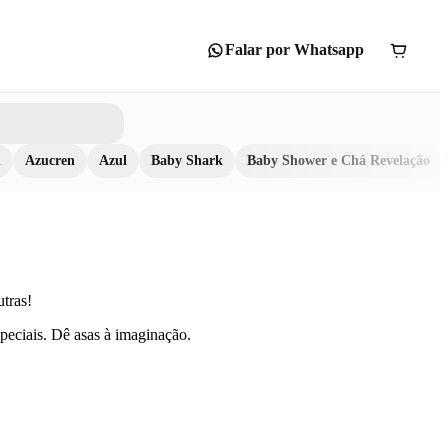
Falar por Whatsapp
n
Azucren
Azul
Baby Shark
Baby Shower e Chá Revelação
utras!
speciais. Dê asas à imaginação.