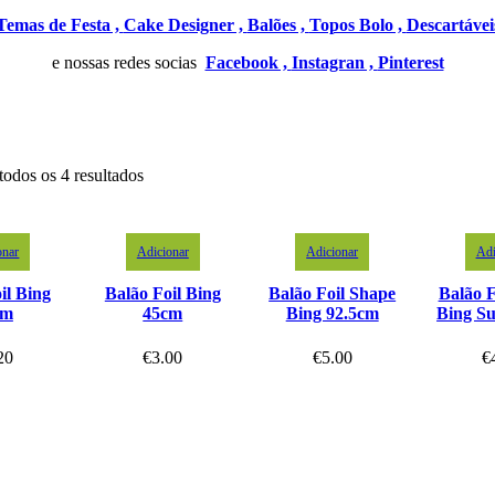
Temas de Festa ,
Cake Designer ,
Balões ,
Topos Bolo ,
Descartávei
e nossas redes socias
Facebook ,
Instagran ,
Pinterest
todos os 4 resultados
onar
Adicionar
Adicionar
Adi
il Bing
Balão Foil Bing
Balão Foil Shape
Balão F
cm
45cm
Bing 92.5cm
Bing Su
20
€
3.00
€
5.00
€