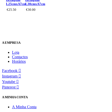
L25cmxA7cm
L30cmxA7cm
€
25.50
€
30.00
A EMPRESA
Loja
Contactos
Horários
Facebook
Instagram
Youtube
Pinterest
A MINHA CONTA
A Minha Conta