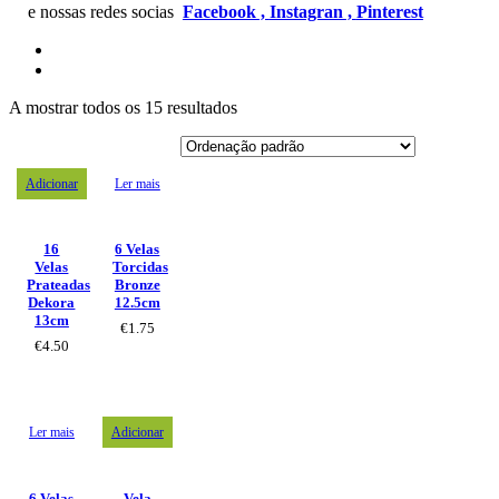
e nossas redes socias
Facebook ,
Instagran ,
Pinterest
A mostrar todos os 15 resultados
Adicionar
Ler mais
16
6 Velas
Velas
Torcidas
Prateadas
Bronze
Dekora
12.5cm
13cm
€
1.75
€
4.50
Ler mais
Adicionar
6 Velas
Vela