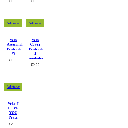
€
1.50
€
1.50
Adicionar
Adicionar
Vela
Vela
Artesanal
Coroa
Prateada
Prateada
º5
5
unidades
€
1.50
€
2.00
Adicionar
Velas I
LOVE
YOU
Prata
€
2.00