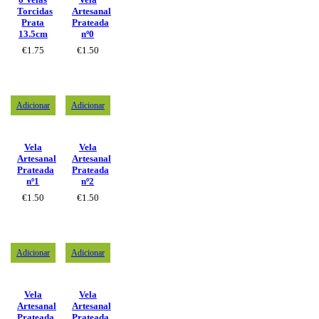
Torcidas
Artesanal
Prata
Prateada
13.5cm
nº0
€
1.75
€
1.50
Adicionar
Adicionar
Vela
Vela
Artesanal
Artesanal
Prateada
Prateada
nº1
nº2
€
1.50
€
1.50
Adicionar
Adicionar
Vela
Vela
Artesanal
Artesanal
Prateada
Prateada