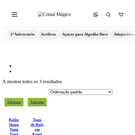
1º Aniversário
Acrílicos
Açucar para Algodão Doce
Adaptadore
A mostrar todos os 3 resultados
Adicionar
Adicionar
Balão
Topo
Shape
de Bolo
Tung
em
Tung
Papel