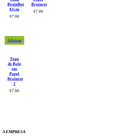
BrainRot
Brainrot
61cm
€
7.00
€
7.00
Adicionar
Topo
de Bolo
em
Papel
Brainrot
2
€
7.00
A EMPRESA