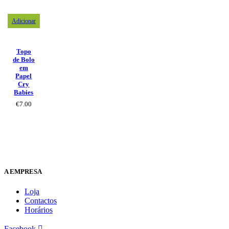
Adicionar
Topo
de Bolo
em
Papel
Cry
Babies
€
7.00
A EMPRESA
Loja
Contactos
Horários
Facebook