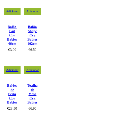
Adicionar
Adicionar
Balão
Balão
Foil
Shape
Cry
Cry
Babies
Babies
46cm
102cm
€
3.90
€
6.50
Adicionar
Adicionar
Balões
Toalha
de
de
Festa
Mesa
Cry
Cry
Babies
Babies
€
23.50
€
6.90