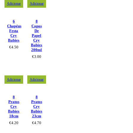
Adicionar
Adicionar
6
8
Chapéus
Copos
Festa
De
Cry
Papel
Babies
Cry
Babies
€
4.50
200ml
€
3.00
Adicionar
Adicionar
8
8
Pratos
Pratos
Cry
Cry
Babies
Babies
18cm
23cm
€
4.20
€
4.70