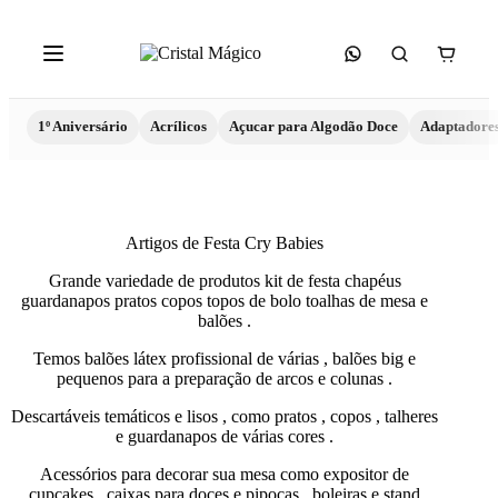
1º Aniversário
Acrílicos
Açucar para Algodão Doce
Adaptadore
Artigos de Festa Cry Babies
Grande variedade de produtos kit de festa chapéus
guardanapos pratos copos topos de bolo toalhas de mesa e
balões .
Temos balões látex profissional de várias , balões big e
pequenos para a preparação de arcos e colunas .
Descartáveis temáticos e lisos , como pratos , copos , talheres
e guardanapos de várias cores .
Acessórios para decorar sua mesa como expositor de
cupcakes , caixas para doces e pipocas , boleiras e stand