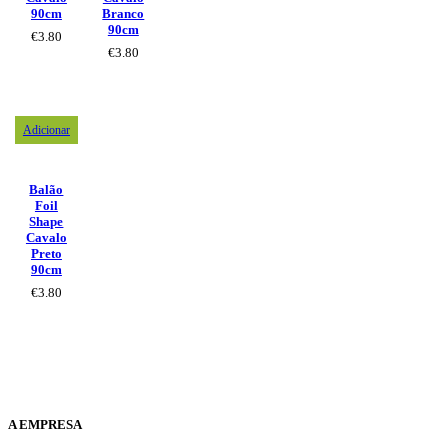
90cm
Branco
90cm
€
3.80
€
3.80
Adicionar
Balão
Foil
Shape
Cavalo
Preto
90cm
€
3.80
A EMPRESA