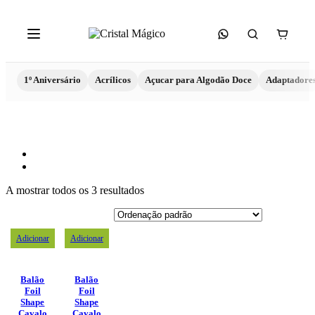
1º Aniversário
Acrílicos
Açucar para Algodão Doce
Adaptadore
A mostrar todos os 3 resultados
Adicionar
Adicionar
Balão
Balão
Foil
Foil
Shape
Shape
Cavalo
Cavalo