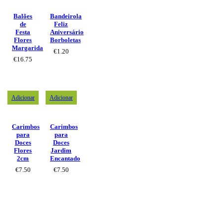
Balões
Bandeirola
de
Feliz
Festa
Aniversário
Flores
Borboletas
Margarida
€
1.20
€
16.75
Adicionar
Adicionar
Carimbos
Carimbos
para
para
Doces
Doces
Flores
Jardim
2cm
Encantado
€
7.50
€
7.50