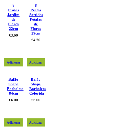
8
8
Pratos
Pratos
Jardim
Sortidos
de
Pétalas
Flores
de
22cm
Flores
29cm
€
3.60
€
4.50
Adicionar
Adicionar
Balão
Balão
Shape
Shape
Borboleta
Borboleta
84cm
Colorida
€
6.00
€
6.00
Adicionar
Adicionar