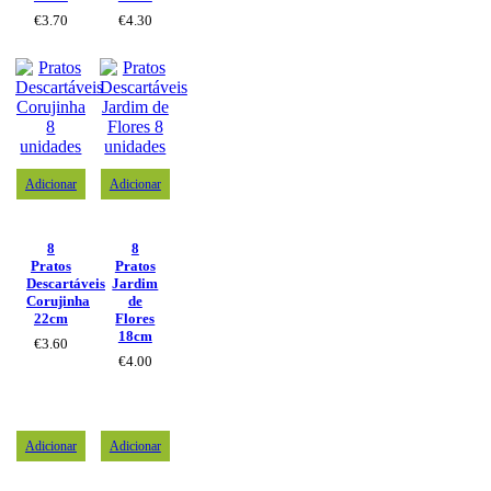
€
3.70
€
4.30
Adicionar
Adicionar
8
8
Pratos
Pratos
Descartáveis
Jardim
Corujinha
de
22cm
Flores
18cm
€
3.60
€
4.00
Adicionar
Adicionar