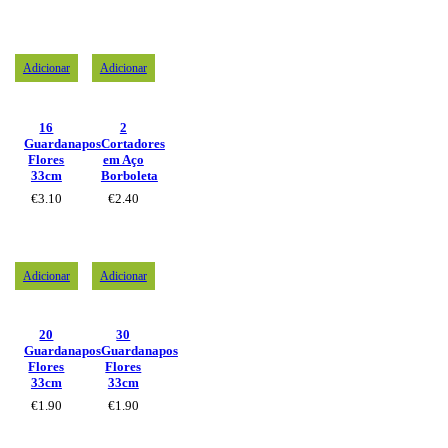
Adicionar
Adicionar
16
2
Guardanapos
Cortadores
Flores
em Aço
33cm
Borboleta
€
3.10
€
2.40
Adicionar
Adicionar
20
30
Guardanapos
Guardanapos
Flores
Flores
33cm
33cm
€
1.90
€
1.90