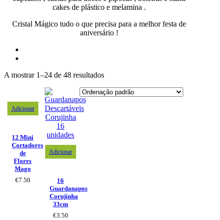
cakes de plástico e melamina .
Cristal Mágico tudo o que precisa para a melhor festa de
aniversário !
A mostrar 1–24 de 48 resultados
Adicionar
12 Mini
Cortadores
Adicionar
de
Flores
Mago
€
7.50
16
Guardanapos
Corujinha
33cm
€
3.50