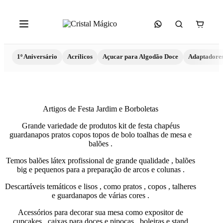
1º Aniversário
Acrílicos
Açucar para Algodão Doce
Adaptadore
Artigos de Festa Jardim e Borboletas
Grande variedade de produtos kit de festa chapéus
guardanapos pratos copos topos de bolo toalhas de mesa e
balões .
Temos balões látex profissional de grande qualidade , balões
big e pequenos para a preparação de arcos e colunas .
Descartáveis temáticos e lisos , como pratos , copos , talheres
e guardanapos de várias cores .
Acessórios para decorar sua mesa como expositor de
cupcakes , caixas para doces e pipocas , boleiras e stand