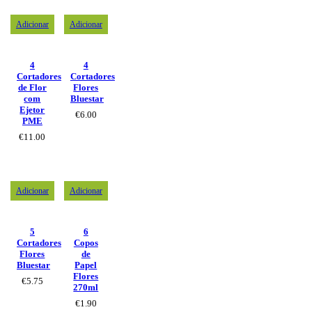
Adicionar
Adicionar
4
4
Cortadores
Cortadores
de Flor
Flores
com
Bluestar
Ejetor
€
6.00
PME
€
11.00
Adicionar
Adicionar
5
6
Cortadores
Copos
Flores
de
Bluestar
Papel
Flores
€
5.75
270ml
€
1.90