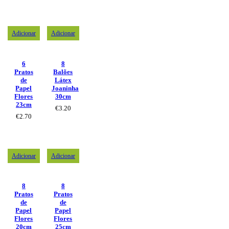
Adicionar
Adicionar
6
8
Pratos
Balões
de
Látex
Papel
Joaninha
Flores
30cm
23cm
€
3.20
€
2.70
Adicionar
Adicionar
8
8
Pratos
Pratos
de
de
Papel
Papel
Flores
Flores
20cm
25cm