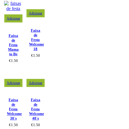
Adicionar
Adicionar
Faixa
de
Faixa
Festa
de
Welcome
Festa
18
Mama
to Be
€
1.50
€
1.50
Adicionar
Adicionar
Faixa
Faixa
de
de
Festa
Festa
Welcome
Welcome
30`s
40`s
€
1.50
€
1.50