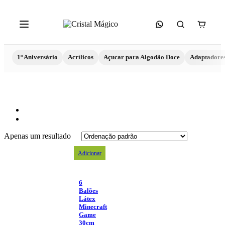
1º Aniversário
Acrílicos
Açucar para Algodão Doce
Adaptadore
Apenas um resultado
Adicionar
6
Balões
Látex
Minecraft
Game
30cm