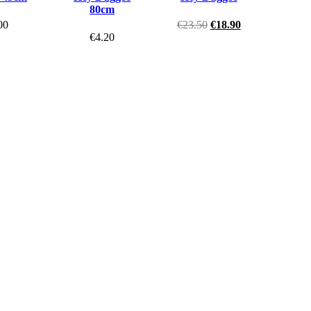
80cm
00
€
23.50
€
18.90
€
4.20