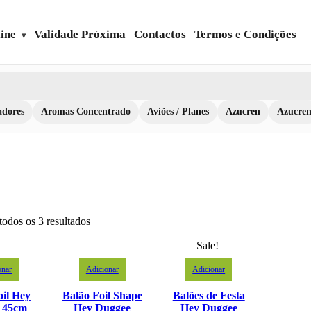
ine
Validade Próxima
Contactos
Termos e Condições
dores
Aromas Concentrado
Aviões / Planes
Azucren
Azucre
todos os 3 resultados
Sale!
onar
Adicionar
Adicionar
oil Hey
Balão Foil Shape
Balões de Festa
 45cm
Hey Duggee
Hey Duggee