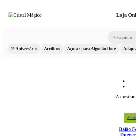
Loja Onl
1º Aniversário
Acrílicos
Açucar para Algodão Doce
Adapta
A mostrar 
Adici
Balão F
Duggee