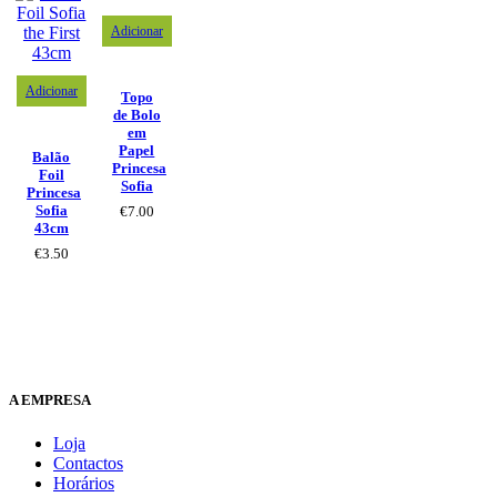
Adicionar
Adicionar
Topo
de Bolo
em
Papel
Balão
Princesa
Foil
Sofia
Princesa
Sofia
€
7.00
43cm
€
3.50
A EMPRESA
Loja
Contactos
Horários