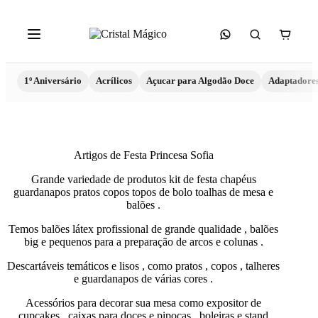
1º Aniversário
Acrílicos
Açucar para Algodão Doce
Adaptadore
Artigos de Festa Princesa Sofia
Grande variedade de produtos kit de festa chapéus
guardanapos pratos copos topos de bolo toalhas de mesa e
balões .
Temos balões látex profissional de grande qualidade , balões
big e pequenos para a preparação de arcos e colunas .
Descartáveis temáticos e lisos , como pratos , copos , talheres
e guardanapos de várias cores .
Acessórios para decorar sua mesa como expositor de
cupcakes , caixas para doces e pipocas , boleiras e stand