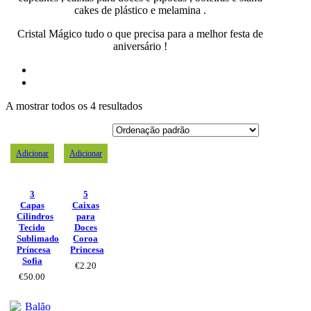
cakes de plástico e melamina .
Cristal Mágico tudo o que precisa para a melhor festa de
aniversário !
A mostrar todos os 4 resultados
Adicionar
Adicionar
3
5
Capas
Caixas
Cilindros
para
Tecido
Doces
Sublimado
Coroa
Príncesa
Princesa
Sofia
€
2.20
€
50.00