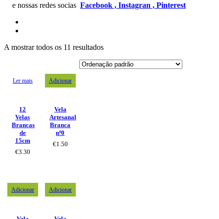
e nossas redes socias
Facebook ,
Instagran ,
Pinterest
A mostrar todos os 11 resultados
Ler mais
Adicionar
12
Vela
Velas
Artesanal
Brancas
Branca
de
nº0
15cm
€
1.50
€
3.30
Adicionar
Adicionar
Vela
Vela