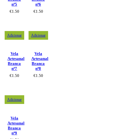
nº5
nº6
€
1.50
€
1.50
Adicionar
Adicionar
Vela
Vela
Artesanal
Artesanal
Branca
Branca
nº7
nº8
€
1.50
€
1.50
Adicionar
Vela
Artesanal
Branca
nº9