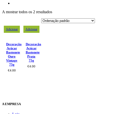
A mostrar todos os 2 resultados
Adicionar
Adicionar
Decoração
Decoração
Açúcar
Açúcar
Bastonete
Bastonete
Ouro
Prata
Vintage
75g
75g
€
4.00
€
4.00
A EMPRESA