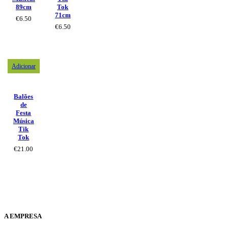
89cm
Tok
71cm
€
6.50
€
6.50
Adicionar
Balões
de
Festa
Música
Tik
Tok
€
21.00
A EMPRESA