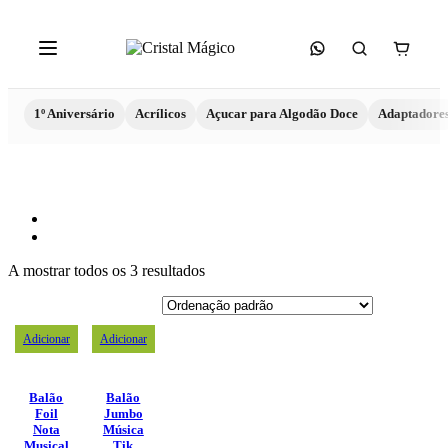
1º Aniversário
Acrílicos
Açucar para Algodão Doce
Adaptadore
A mostrar todos os 3 resultados
Adicionar
Adicionar
Balão
Balão
Foil
Jumbo
Nota
Música
Musical
Tik