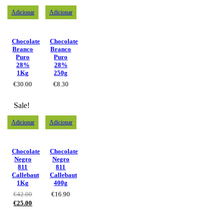
Adicionar
Adicionar
Chocolate
Chocolate
Branco
Branco
Puro
Puro
28%
28%
1Kg
250g
€
30.00
€
8.30
Sale!
Adicionar
Adicionar
Chocolate
Chocolate
Negro
Negro
811
811
Callebaut
Callebaut
1Kg
400g
€
42.00
€
16.90
€
25.00