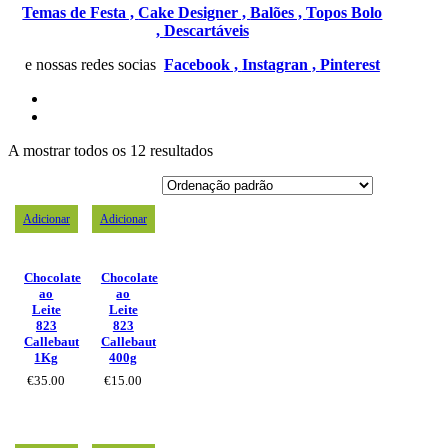
Temas de Festa ,
Cake Designer ,
Balões ,
Topos Bolo
,
Descartáveis
e nossas redes socias
Facebook ,
Instagran ,
Pinterest
A mostrar todos os 12 resultados
Adicionar
Adicionar
Chocolate
Chocolate
ao
ao
Leite
Leite
823
823
Callebaut
Callebaut
1Kg
400g
€
35.00
€
15.00