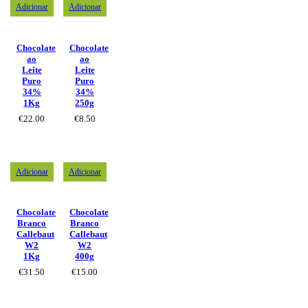
Adicionar
Adicionar
Chocolate
Chocolate
ao
ao
Leite
Leite
Puro
Puro
34%
34%
1Kg
250g
€
22.00
€
8.50
Adicionar
Adicionar
Chocolate
Chocolate
Branco
Branco
Callebaut
Callebaut
W2
W2
1Kg
400g
€
31.50
€
15.00