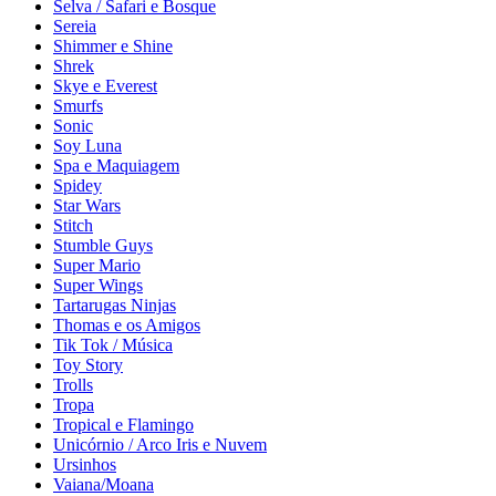
Selva / Safari e Bosque
Sereia
Shimmer e Shine
Shrek
Skye e Everest
Smurfs
Sonic
Soy Luna
Spa e Maquiagem
Spidey
Star Wars
Stitch
Stumble Guys
Super Mario
Super Wings
Tartarugas Ninjas
Thomas e os Amigos
Tik Tok / Música
Toy Story
Trolls
Tropa
Tropical e Flamingo
Unicórnio / Arco Iris e Nuvem
Ursinhos
Vaiana/Moana