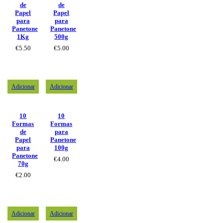
de
de
Papel
Papel
para
para
Panetone
Panetone
1Kg
500g
€
5.50
€
5.00
Adicionar
Adicionar
10
10
Formas
Formas
de
para
Papel
Panetone
para
100g
Panetone
€
4.00
70g
€
2.00
Adicionar
Adicionar