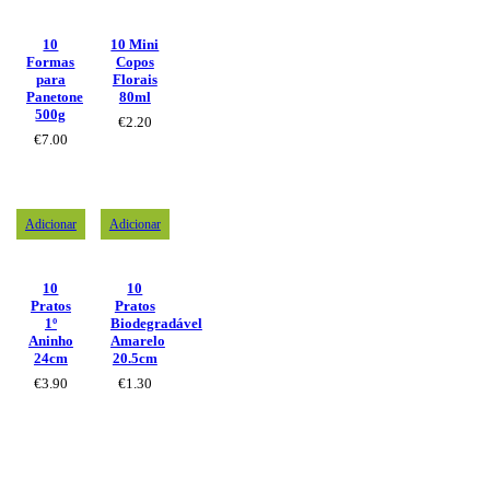
10
10 Mini
Formas
Copos
para
Florais
Panetone
80ml
500g
€
2.20
€
7.00
Adicionar
Adicionar
10
10
Pratos
Pratos
1º
Biodegradável
Aninho
Amarelo
24cm
20.5cm
€
3.90
€
1.30