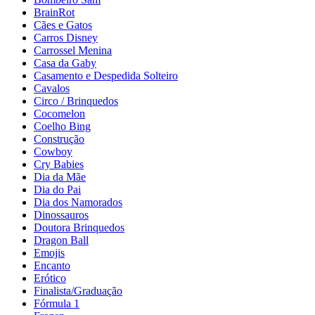
BrainRot
Cães e Gatos
Carros Disney
Carrossel Menina
Casa da Gaby
Casamento e Despedida Solteiro
Cavalos
Circo / Brinquedos
Cocomelon
Coelho Bing
Construção
Cowboy
Cry Babies
Dia da Mãe
Dia do Pai
Dia dos Namorados
Dinossauros
Doutora Brinquedos
Dragon Ball
Emojis
Encanto
Erótico
Finalista/Graduação
Fórmula 1