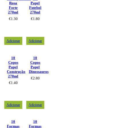
Rosa
Papel
Forte
Futebol
270ml
270ml
€
1.30
€
1.80
Adicionar
Adicionar
10
10
Copos
Copos
Papel
Papel
Construção
Dinossauros
270ml
€
2.80
€
1.40
Adicionar
Adicionar
10
10
Formas
Formas