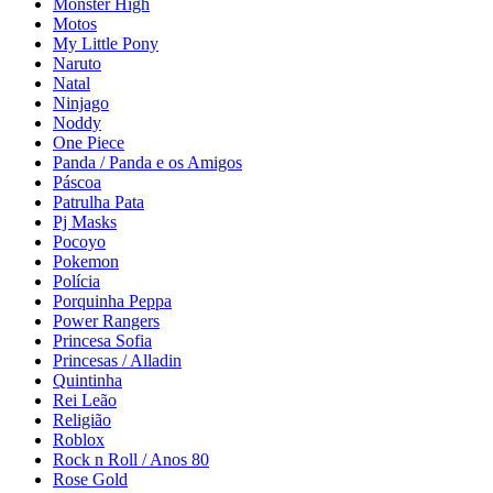
Monster High
Motos
My Little Pony
Naruto
Natal
Ninjago
Noddy
One Piece
Panda / Panda e os Amigos
Páscoa
Patrulha Pata
Pj Masks
Pocoyo
Pokemon
Polícia
Porquinha Peppa
Power Rangers
Princesa Sofia
Princesas / Alladin
Quintinha
Rei Leão
Religião
Roblox
Rock n Roll / Anos 80
Rose Gold