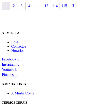
1
2
3
4
…
113
114
115
A EMPRESA
Loja
Contactos
Horários
Facebook
Instagram
Youtube
Pinterest
A MINHA CONTA
A Minha Conta
TERMOS GERAIS