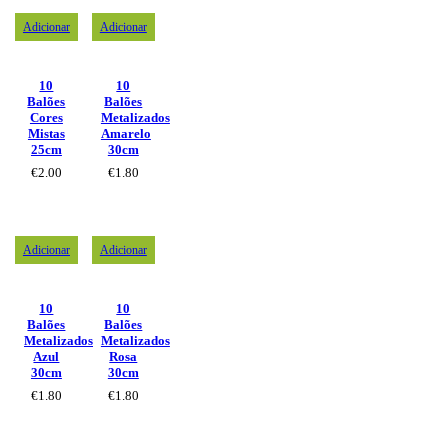
Adicionar
Adicionar
10
10
Balões
Balões
Cores
Metalizados
Mistas
Amarelo
25cm
30cm
€
2.00
€
1.80
Adicionar
Adicionar
10
10
Balões
Balões
Metalizados
Metalizados
Azul
Rosa
30cm
30cm
€
1.80
€
1.80