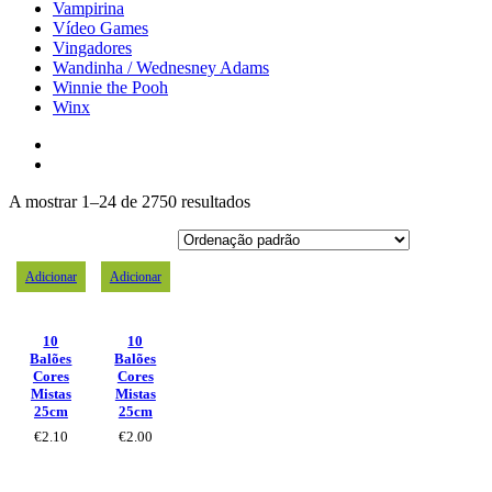
Vampirina
Vídeo Games
Vingadores
Wandinha / Wednesney Adams
Winnie the Pooh
Winx
A mostrar 1–24 de 2750 resultados
Adicionar
Adicionar
10
10
Balões
Balões
Cores
Cores
Mistas
Mistas
25cm
25cm
€
2.10
€
2.00