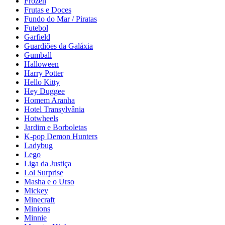
Frozen
Frutas e Doces
Fundo do Mar / Piratas
Futebol
Garfield
Guardiões da Galáxia
Gumball
Halloween
Harry Potter
Hello Kitty
Hey Duggee
Homem Aranha
Hotel Transylvânia
Hotwheels
Jardim e Borboletas
K-pop Demon Hunters
Ladybug
Lego
Liga da Justiça
Lol Surprise
Masha e o Urso
Mickey
Minecraft
Minions
Minnie