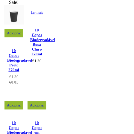
Sale!
Ler mais
10
Adicionar
Copos
Biodegradável
Rosa
Claro
10
270ml
Copos
Biodegradável
€
1.30
Preto
270ml
€
1.30
€
0.85
Adicionar
Adicionar
10
10
Copos
Copos
Biodegradável
em