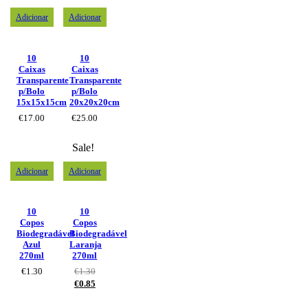
Adicionar
Adicionar
10
10
Caixas
Caixas
Transparente
Transparente
p/Bolo
p/Bolo
15x15x15cm
20x20x20cm
€
17.00
€
25.00
Sale!
Adicionar
Adicionar
10
10
Copos
Copos
Biodegradável
Biodegradável
Azul
Laranja
270ml
270ml
€
1.30
€
1.30
€
0.85