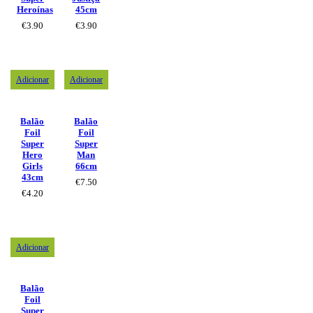
Heroínas
45cm
€
3.90
€
3.90
Adicionar
Adicionar
Balão
Balão
Foil
Foil
Super
Super
Hero
Man
Girls
66cm
43cm
€
7.50
€
4.20
Adicionar
Balão
Foil
Super