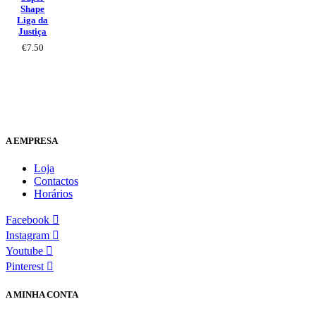
Shape
Liga da
Justiça
€
7.50
A EMPRESA
Loja
Contactos
Horários
Facebook
Instagram
Youtube
Pinterest
A MINHA CONTA