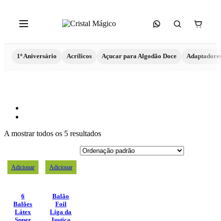
1º Aniversário
Acrílicos
Açucar para Algodão Doce
Adaptadore
A mostrar todos os 5 resultados
Adicionar
Adicionar
6
Balão
Balões
Foil
Látex
Liga da
Super
Justiça