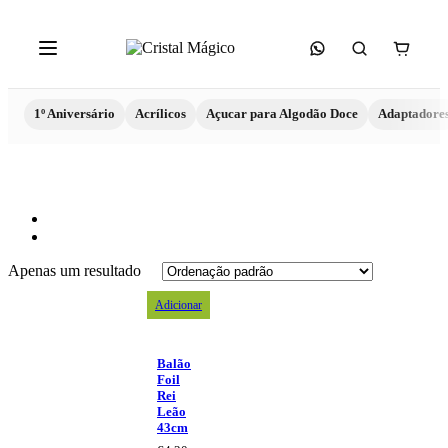
1º Aniversário
Acrílicos
Açucar para Algodão Doce
Adaptadore
Apenas um resultado
Adicionar
Balão
Foil
Rei
Leão
43cm