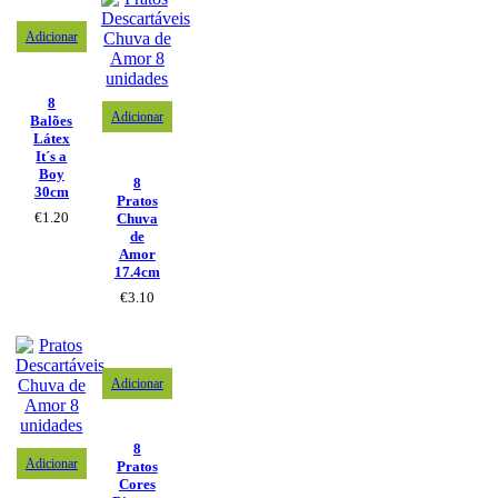
Adicionar
8
Adicionar
Balões
Látex
It´s a
Boy
8
30cm
Pratos
€
1.20
Chuva
de
Amor
17.4cm
€
3.10
Adicionar
8
Adicionar
Pratos
Cores