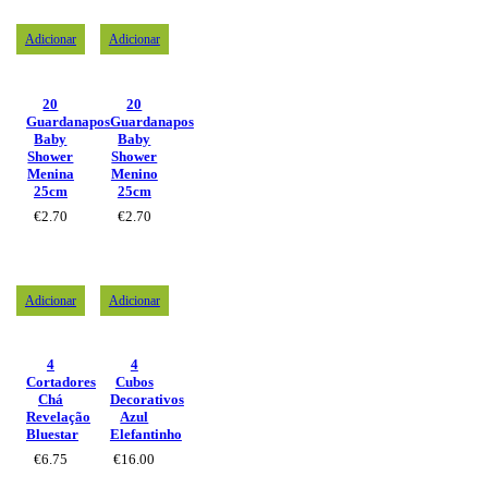
Adicionar
Adicionar
20
20
Guardanapos
Guardanapos
Baby
Baby
Shower
Shower
Menina
Menino
25cm
25cm
€
2.70
€
2.70
Adicionar
Adicionar
4
4
Cortadores
Cubos
Chá
Decorativos
Revelação
Azul
Bluestar
Elefantinho
€
6.75
€
16.00