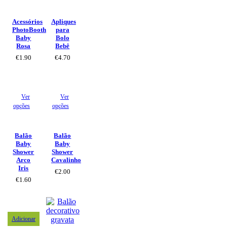
Acessórios
Apliques
PhotoBooth
para
Baby
Bolo
Rosa
Bebê
€
1.90
€
4.70
Ver
Ver
opções
opções
Balão
Balão
Baby
Baby
Shower
Shower
Arco
Cavalinho
Iris
€
2.00
€
1.60
Adicionar