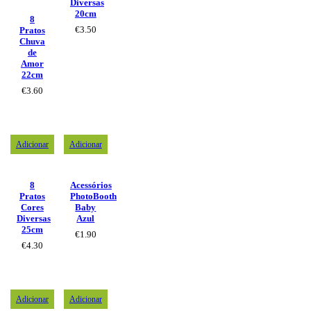
Diversas
20cm
8
€
3.50
Pratos
Chuva
de
Amor
22cm
€
3.60
Adicionar
Adicionar
8
Acessórios
Pratos
PhotoBooth
Cores
Baby
Diversas
Azul
25cm
€
1.90
€
4.30
Adicionar
Adicionar