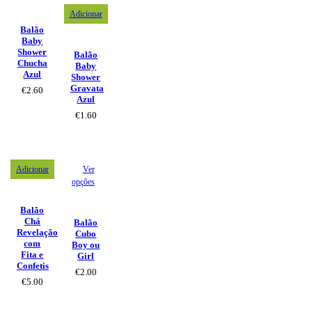
Adicionar
Balão
Baby
Shower
Balão
Chucha
Baby
Azul
Shower
Gravata
€
2.60
Azul
€
1.60
Adicionar
Ver
opções
Balão
Chá
Balão
Revelação
Cubo
com
Boy ou
Fita e
Girl
Confetis
€
2.00
€
5.00