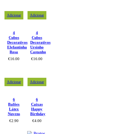
Adicionar
Adicionar
4
4
Cubos
Cubos
Decorativos
Decorativos
Elefantinha
Ursinho
Rosa
Castanho
€
16.00
€
16.00
Adicionar
Adicionar
6
6
Balões
Caixas
Látex
Happy
Nuvens
Birthday
€
2.90
€
4.00