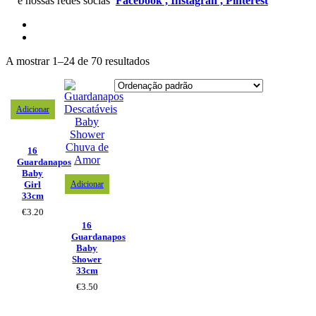
e nossas redes socias
Facebook ,
Instagran ,
Pinterest
A mostrar 1–24 de 70 resultados
Adicionar
16
Guardanapos
Baby
Adicionar
Girl
33cm
€
3.20
16
Guardanapos
Baby
Shower
33cm
€
3.50