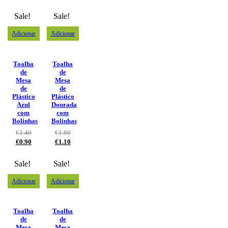
Sale!
Sale!
Adicionar
Adicionar
Toalha
Toalha
de
de
Mesa
Mesa
de
de
Plástico
Plástico
Azul
Dourada
com
com
Bolinhas
Bolinhas
€
1.40
€
1.80
€
0.90
€
1.10
Sale!
Sale!
Adicionar
Adicionar
Toalha
Toalha
de
de
Mesa
Mesa