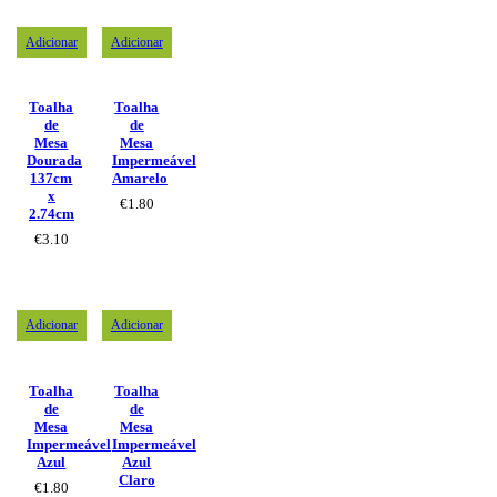
Adicionar
Adicionar
Toalha
Toalha
de
de
Mesa
Mesa
Dourada
Impermeável
137cm
Amarelo
x
€
1.80
2.74cm
€
3.10
Adicionar
Adicionar
Toalha
Toalha
de
de
Mesa
Mesa
Impermeável
Impermeável
Azul
Azul
Claro
€
1.80