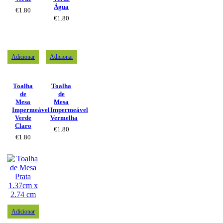
Água
€
1.80
€
1.80
Adicionar
Adicionar
Toalha
Toalha
de
de
Mesa
Mesa
Impermeável
Impermeável
Verde
Vermelha
Claro
€
1.80
€
1.80
Adicionar