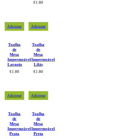
€
1.80
Adicionar
Adicionar
Toalha
Toalha
de
de
Mesa
Mesa
Impermeável
Impermeável
Laranja
Lilás
€
1.80
€
1.80
Adicionar
Adicionar
Toalha
Toalha
de
de
Mesa
Mesa
Impermeável
Impermeável
Prata
Preta