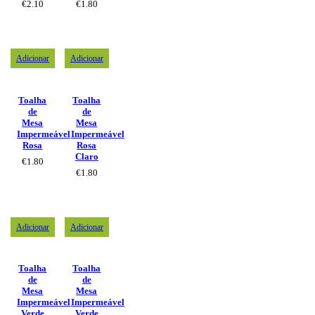
€
2.10
€
1.80
Adicionar
Adicionar
Toalha
Toalha
de
de
Mesa
Mesa
Impermeável
Impermeável
Rosa
Rosa
Claro
€
1.80
€
1.80
Adicionar
Adicionar
Toalha
Toalha
de
de
Mesa
Mesa
Impermeável
Impermeável
Verde
Verde