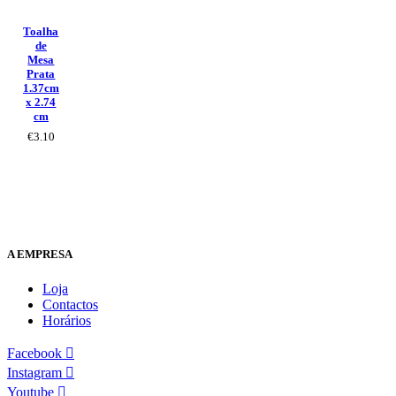
Toalha
de
Mesa
Prata
1.37cm
x 2.74
cm
€
3.10
A EMPRESA
Loja
Contactos
Horários
Facebook
Instagram
Youtube