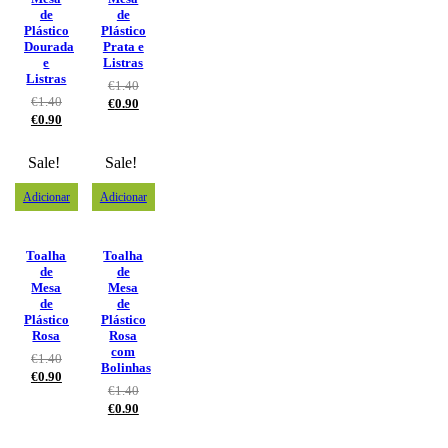
de
de
Plástico
Plástico
Dourada
Prata e
e
Listras
Listras
€
1.40
€
1.40
€
0.90
€
0.90
Sale!
Sale!
Adicionar
Adicionar
Toalha
Toalha
de
de
Mesa
Mesa
de
de
Plástico
Plástico
Rosa
Rosa
com
€
1.40
Bolinhas
€
0.90
€
1.40
€
0.90