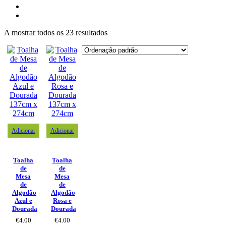
A mostrar todos os 23 resultados
Adicionar
Adicionar
Toalha
Toalha
de
de
Mesa
Mesa
de
de
Algodão
Algodão
Azul e
Rosa e
Dourada
Dourada
€
4.00
€
4.00