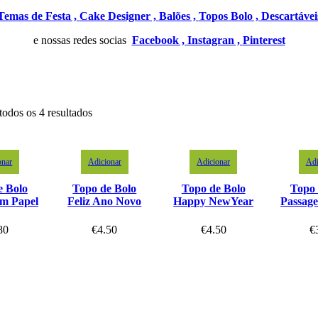
Temas de Festa ,
Cake Designer ,
Balões ,
Topos Bolo ,
Descartávei
e nossas redes socias
Facebook ,
Instagran ,
Pinterest
todos os 4 resultados
onar
Adicionar
Adicionar
Adi
e Bolo
Topo de Bolo
Topo de Bolo
Topo 
em Papel
Feliz Ano Novo
Happy NewYear
Passag
80
€
4.50
€
4.50
€