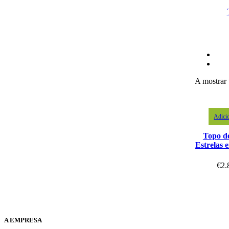
A mostrar 
Adici
Topo d
Estrelas 
€
2.
A EMPRESA