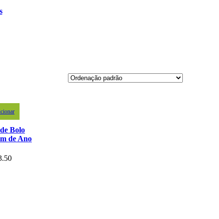
s
cionar
de Bolo
em de Ano
3.50