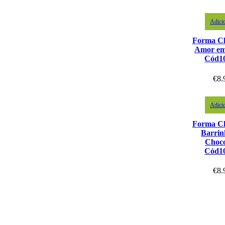
Adici
Forma Ch
Amor em
Cód1
€
8.
Adici
Forma Ch
Barrin
Choco
Cód1
€
8.