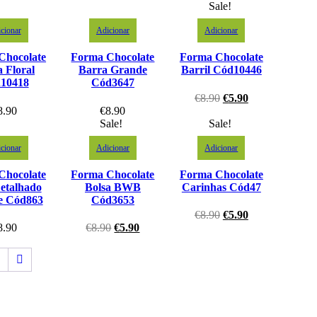
Sale!
cionar
Adicionar
Adicionar
Chocolate
Forma Chocolate
Forma Chocolate
 Floral
Barra Grande
Barril Cód10446
10418
Cód3647
€
8.90
€
5.90
8.90
€
8.90
Sale!
Sale!
cionar
Adicionar
Adicionar
Chocolate
Forma Chocolate
Forma Chocolate
etalhado
Bolsa BWB
Carinhas Cód47
e Cód863
Cód3653
€
8.90
€
5.90
8.90
€
8.90
€
5.90