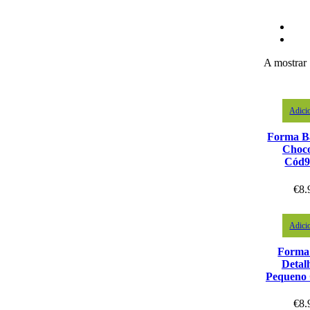
A mostrar 
Adici
Forma B
Choco
Cód9
€
8.
Adici
Forma
Detal
Pequeno
€
8.