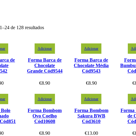
1–24 de 128 resultados
onar
Adicionar
Adicionar
Adi
arca de
Forma Barca de
Forma Barca de
Form
late
Chocolate
Chocolate Média
Bumbu
542
Grande Cód9544
Cód9543
Cód
90
€
8.90
€
8.90
€
onar
Adicionar
Adicionar
Adi
 Bolo
Forma Bombom
Forma Bombom
Forma
hado
Ovo Coelho
Sakura BWB
de 
 Cód851
Cód10608
Cód3610
Cód
90
€
8.90
€
13.00
€