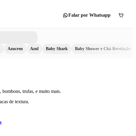
Falar por Whatsapp
n
Azucren
Azul
Baby Shark
Baby Shower e Chá Revelação
 bombons, trufas, e muito mais.
acas de textura.
s