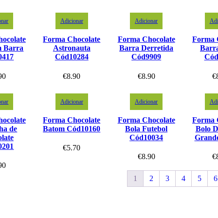
onar
Adicionar
Adicionar
Adi
ocolate
Forma Chocolate
Forma Chocolate
Forma 
 Barra
Astronauta
Barra Derretida
Barra
0417
Cód10284
Cód9909
Cód
90
€
8.90
€
8.90
€
onar
Adicionar
Adicionar
Adi
ocolate
Forma Chocolate
Forma Chocolate
Forma 
ha de
Batom Cód10160
Bola Futebol
Bolo D
late
Cód10034
Grand
0201
€
5.70
€
8.90
€
90
1
2
3
4
5
6