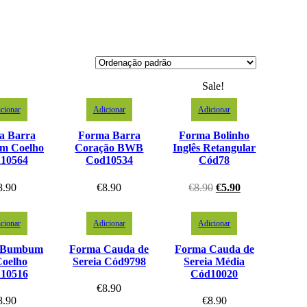
Sale!
cionar
Adicionar
Adicionar
a Barra
Forma Barra
Forma Bolinho
m Coelho
Coração BWB
Inglês Retangular
10564
Cod10534
Cód78
8.90
€
8.90
€
8.90
€
5.90
cionar
Adicionar
Adicionar
 Bumbum
Forma Cauda de
Forma Cauda de
Coelho
Sereia Cód9798
Sereia Média
10516
Cód10020
€
8.90
8.90
€
8.90