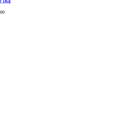
te 1Kg
.00