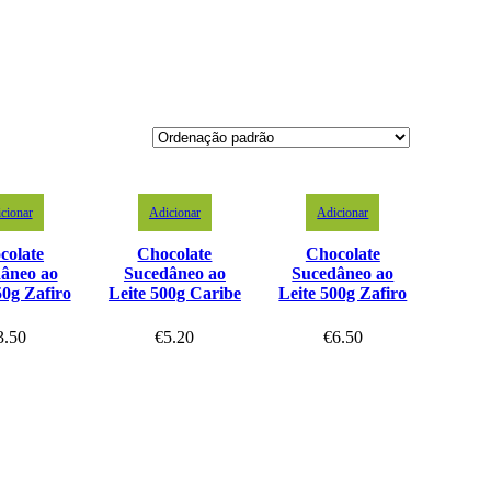
cionar
Adicionar
Adicionar
colate
Chocolate
Chocolate
âneo ao
Sucedâneo ao
Sucedâneo ao
50g Zafiro
Leite 500g Caribe
Leite 500g Zafiro
3.50
€
5.20
€
6.50