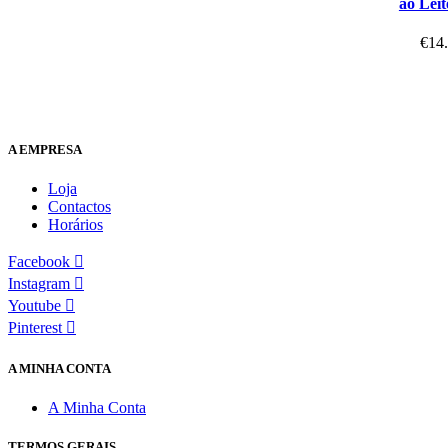
ao Lei
€
14
A EMPRESA
Loja
Contactos
Horários
Facebook
Instagram
Youtube
Pinterest
A MINHA CONTA
A Minha Conta
TERMOS GERAIS