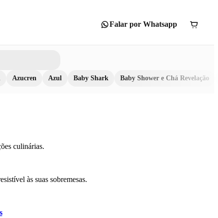
Falar por Whatsapp
n
Azucren
Azul
Baby Shark
Baby Shower e Chá Revelação
ões culinárias.
esistível às suas sobremesas.
s