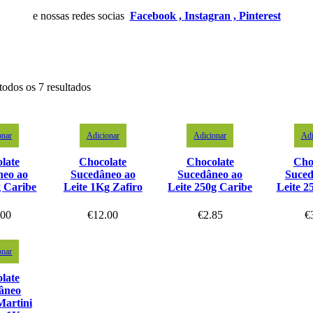
e nossas redes socias
Facebook ,
Instagran ,
Pinterest
todos os 7 resultados
onar
Adicionar
Adicionar
Adi
late
Chocolate
Chocolate
Cho
neo ao
Sucedâneo ao
Sucedâneo ao
Suced
g Caribe
Leite 1Kg Zafiro
Leite 250g Caribe
Leite 2
.00
€
12.00
€
2.85
€
onar
late
âneo
Martini