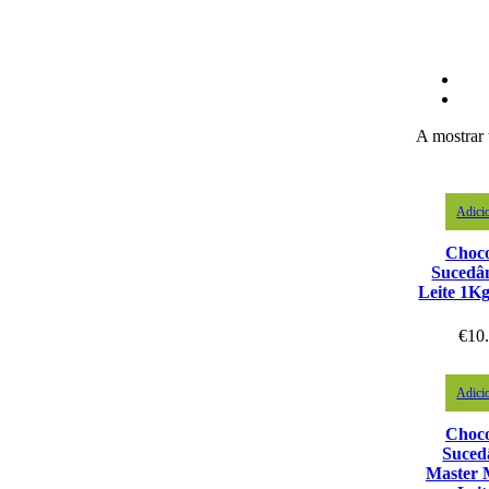
A mostrar 
Adici
Choco
Sucedâ
Leite 1K
€
10
Adici
Choco
Suced
Master 