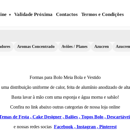
ine
Validade Próxima
Contactos
Termos e Condições
dores
Aromas Concentrado
Aviões / Planes
Azucren
Azucre
Formas para Bolo Meia Bola e Vestido
uma distribuição uniforme de calor, feita de alumínio anodizado de alta 
Basta lavar à mão com uma esponja e água morna e sabão!
Confira no link abaixo outras categorias de nossa loja online
Temas de Festa ,
Cake Designer ,
Balões ,
Topos Bolo ,
Descartávei
e nossas redes socias
Facebook ,
Instagran ,
Pinterest