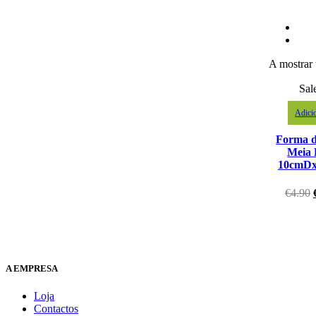
A mostrar 
Sal
Adici
Forma d
Meia 
10cmD
€
4.90
A EMPRESA
Loja
Contactos