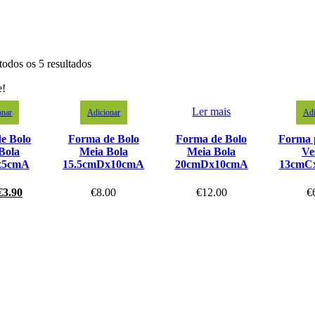
todos os 5 resultados
e!
Ler mais
onar
Adicionar
Adi
e Bolo
Forma de Bolo
Forma de Bolo
Forma 
Bola
Meia Bola
Meia Bola
Ve
x5cmA
15.5cmDx10cmA
20cmDx10cmA
13cmC
€
3.90
€
8.00
€
12.00
€