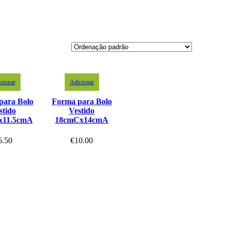
cionar
Adicionar
para Bolo
Forma para Bolo
stido
Vestido
x11.5cmA
18cmCx14cmA
6.50
€
10.00