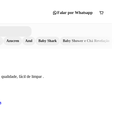
Falar por Whatsapp
n
Azucren
Azul
Baby Shark
Baby Shower e Chá Revelação
qualidade, fácil de limpar .
s