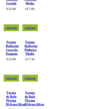
Grande
Média
€
23.00
€
17.00
Adicionar
Adicionar
Forma
Forma
Ballerine
Ballerine
Coração
Pinheiro
Pequeno
Médio
€
15.60
€
17.50
Adicionar
Adicionar
Forma
Forma
de Bolo
de Bolo
Piscina
Piscina
D14cmxA8cm
D16cmxA8cm