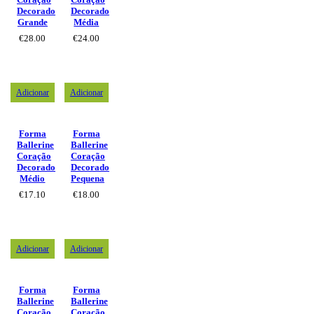
Decorado
Decorado
Grande
Média
€
28.00
€
24.00
Adicionar
Adicionar
Forma
Forma
Ballerine
Ballerine
Coração
Coração
Decorado
Decorado
Médio
Pequena
€
17.10
€
18.00
Adicionar
Adicionar
Forma
Forma
Ballerine
Ballerine
Coração
Coração