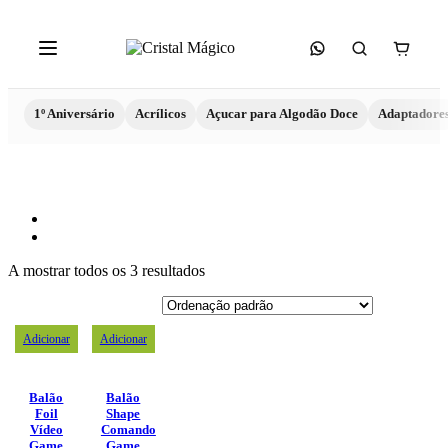
1º Aniversário
Acrílicos
Açucar para Algodão Doce
Adaptadore
A mostrar todos os 3 resultados
Adicionar
Adicionar
Balão
Balão
Foil
Shape
Vídeo
Comando
Game
Game