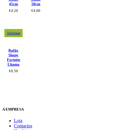
45cm
58cm
€
4.20
€
4.00
Adicionar
Balão
Shape
Fortnite
Lhama
€
6.50
A EMPRESA
Loja
Contactos