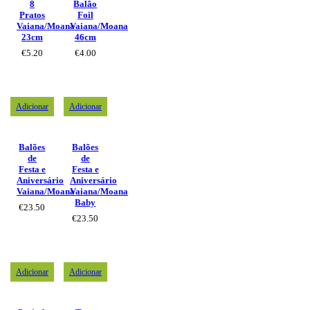
8
Balão
Pratos
Foil
Vaiana/Moana
Vaiana/Moana
23cm
46cm
€
5.20
€
4.00
Adicionar
Adicionar
Balões
Balões
de
de
Festa e
Festa e
Aniversário
Aniversário
Vaiana/Moana
Vaiana/Moana
Baby
€
23.50
€
23.50
Adicionar
Adicionar