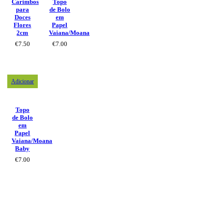
Carimbos
Topo
para
de Bolo
Doces
em
Flores
Papel
2cm
Vaiana/Moana
€
7.50
€
7.00
Adicionar
Topo
de Bolo
em
Papel
Vaiana/Moana
Baby
€
7.00