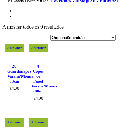
e nossas redes socias
Facebook ,
Instagran ,
Pinterest
A mostrar todos os 9 resultados
Adicionar
Adicionar
20
8
Guardanapos
Copos
Vaiana/Moana
de
33cm
Papel
Vaiana/Moana
€
4.30
200ml
€
4.00
Adicionar
Adicionar