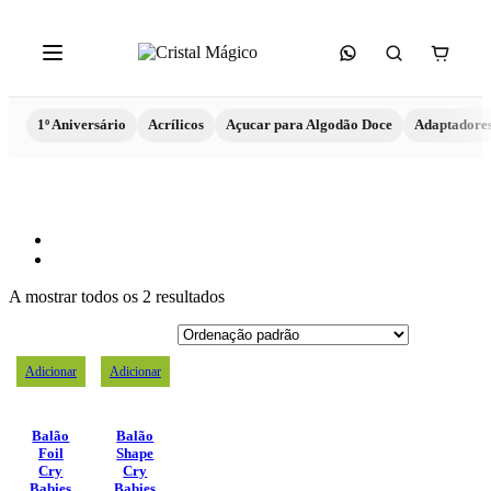
1º Aniversário
Acrílicos
Açucar para Algodão Doce
Adaptadore
A mostrar todos os 2 resultados
Adicionar
Adicionar
Balão
Balão
Foil
Shape
Cry
Cry
Babies
Babies