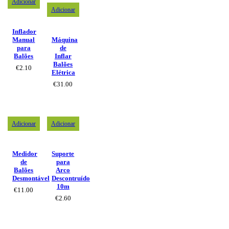
Adicionar
Adicionar
Inflador
Manual
Máquina
para
de
Balões
Inflar
Balões
€
2.10
Elétrica
€
31.00
Adicionar
Adicionar
Medidor
Suporte
de
para
Balões
Arco
Desmontável
Descontruído
10m
€
11.00
€
2.60