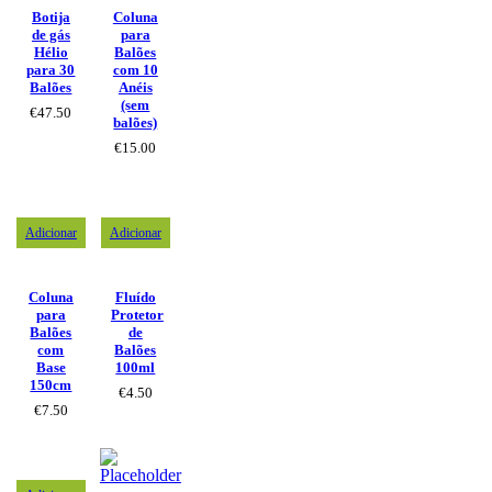
Botija
Coluna
de gás
para
Hélio
Balões
para 30
com 10
Balões
Anéis
(sem
€
47.50
balões)
€
15.00
Adicionar
Adicionar
Coluna
Fluído
para
Protetor
Balões
de
com
Balões
Base
100ml
150cm
€
4.50
€
7.50