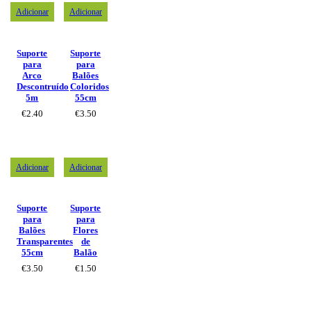
Adicionar
Adicionar
Suporte
Suporte
para
para
Arco
Balões
Descontruído
Coloridos
5m
55cm
€
2.40
€
3.50
Adicionar
Adicionar
Suporte
Suporte
para
para
Balões
Flores
Transparentes
de
55cm
Balão
€
3.50
€
1.50