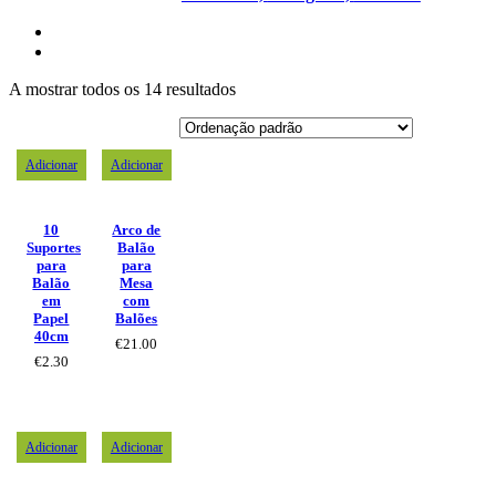
A mostrar todos os 14 resultados
Adicionar
Adicionar
10
Arco de
Suportes
Balão
para
para
Balão
Mesa
em
com
Papel
Balões
40cm
€
21.00
€
2.30
Adicionar
Adicionar