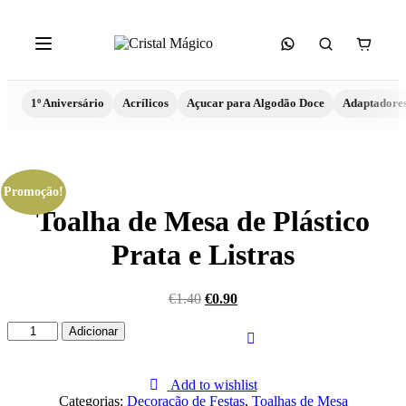
1º Aniversário
Acrílicos
Açucar para Algodão Doce
Adaptadore
Promoção!
Toalha de Mesa de Plástico
Prata e Listras
€
1.40
€
0.90
Quantidade
Adicionar
de
Toalha
de
Add to wishlist
Mesa
Categorias:
Decoração de Festas
,
Toalhas de Mesa