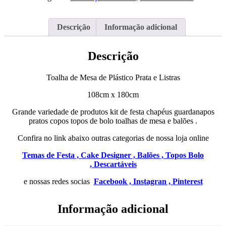
de
Plástico
Prata
Descrição
Informação adicional
e
Listras
Descrição
Toalha de Mesa de Plástico Prata e Listras
108cm x 180cm
Grande variedade de produtos kit de festa chapéus guardanapos
pratos copos topos de bolo toalhas de mesa e balões .
Confira no link abaixo outras categorias de nossa loja online
Temas de Festa ,
Cake Designer ,
Balões ,
Topos Bolo
,
Descartáveis
e nossas redes socias
Facebook ,
Instagran ,
Pinterest
Informação adicional