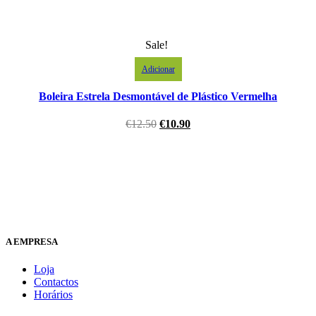
Sale!
Adicionar
Boleira Estrela Desmontável de Plástico Vermelha
€
12.50
€
10.90
A EMPRESA
Loja
Contactos
Horários