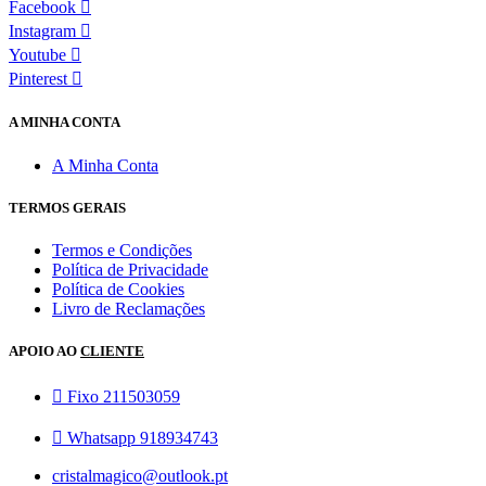
Facebook
Instagram
Youtube
Pinterest
A MINHA CONTA
A Minha Conta
TERMOS GERAIS
Termos e Condições
Política de Privacidade
Política de Cookies
Livro de Reclamações
APOIO AO
CLIENTE
Fixo 211503059
Whatsapp 918934743
cristalmagico@outlook.pt