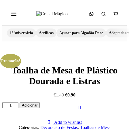
1º Aniversário
Acrílicos
Açucar para Algodão Doce
Adaptadore
Promoção!
Toalha de Mesa de Plástico
Dourada e Listras
€
1.40
€
0.90
Quantidade
Adicionar
de
Toalha
de
Add to wishlist
Mesa
Categorias:
Decoração de Festas
,
Toalhas de Mesa