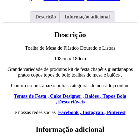
de
Plástico
Dourada
Descrição
Informação adicional
e
Listras
Descrição
Toalha de Mesa de Plástico Dourado e Listras
108cm x 180cm
Grande variedade de produtos kit de festa chapéus guardanapos
pratos copos topos de bolo toalhas de mesa e balões .
Confira no link abaixo outras categorias de nossa loja online
Temas de Festa ,
Cake Designer ,
Balões ,
Topos Bolo
,
Descartáveis
e nossas redes socias
Facebook ,
Instagran ,
Pinterest
Informação adicional