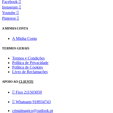
Facebook
Instagram
Youtube
Pinterest
A MINHA CONTA
A Minha Conta
TERMOS GERAIS
Termos e Condições
Política de Privacidade
Política de Cookies
Livro de Reclamações
APOIO AO
CLIENTE
Fixo 211503059
Whatsapp 918934743
cristalmagico@outlook.pt