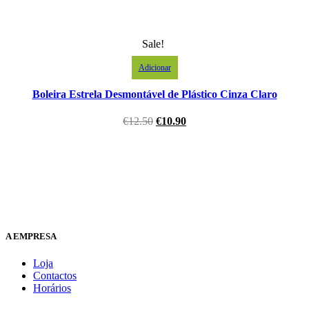
Sale!
Adicionar
Boleira Estrela Desmontável de Plástico Cinza Claro
€
12.50
€
10.90
A EMPRESA
Loja
Contactos
Horários