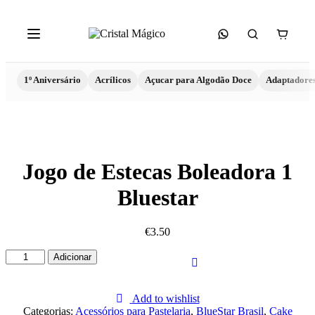
1º Aniversário
Acrílicos
Açucar para Algodão Doce
Adaptadore
Jogo de Estecas Boleadora 1
Bluestar
€
3.50
Quantidade
Adicionar
de
Jogo
de
Add to wishlist
Estecas
Categorias:
Acessórios para Pastelaria
,
BlueStar Brasil
,
Cake