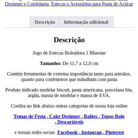
Boleadora
Designer e Confeitaria
,
Estecas e Acessórios para Pasta de Açúcar
1
Bluestar
Descrição
Informação adicional
Descrição
Jogo de Estecas Boleadora 1 Bluestar
Tamanho:
De 11,7 a 12,0 cm
Contém ferramentas de extrema importância tanto para artesãos,
quanto para confeiteiros que trabalham com pasta
Produto indicado modelar biscuit, pasta americana, porcelana fria,
argila, massa de modelar e massa de EVA.
Confira no link abaixo outras categorias de nossa loja online
Temas de Festa ,
Cake Designer ,
Balões ,
Topos Bolo
,
Descartáveis
e nossas redes socias
Facebook ,
Instagran ,
Pinterest