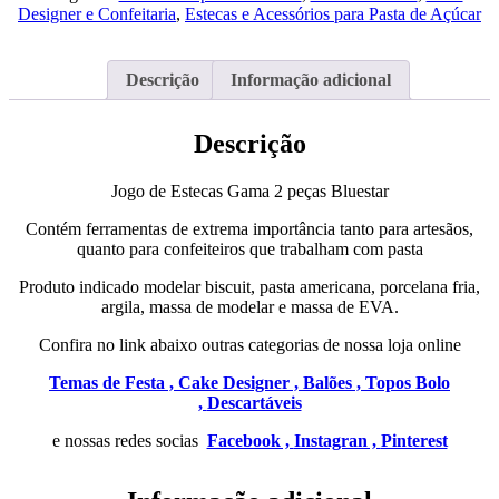
Gama
Designer e Confeitaria
,
Estecas e Acessórios para Pasta de Açúcar
2
peças
Bluestar
Descrição
Informação adicional
Descrição
Jogo de Estecas Gama 2 peças Bluestar
Contém ferramentas de extrema importância tanto para artesãos,
quanto para confeiteiros que trabalham com pasta
Produto indicado modelar biscuit, pasta americana, porcelana fria,
argila, massa de modelar e massa de EVA.
Confira no link abaixo outras categorias de nossa loja online
Temas de Festa ,
Cake Designer ,
Balões ,
Topos Bolo
,
Descartáveis
e nossas redes socias
Facebook ,
Instagran ,
Pinterest