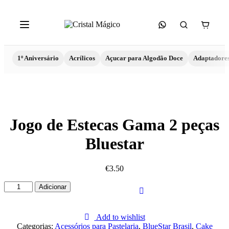
1º Aniversário
Acrílicos
Açucar para Algodão Doce
Adaptadore
Jogo de Estecas Gama 2 peças
Bluestar
€
3.50
Quantidade
Adicionar
de
Jogo
de
Add to wishlist
Estecas
Categorias:
Acessórios para Pastelaria
,
BlueStar Brasil
,
Cake