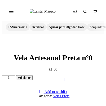
1º Aniversário
Acrílicos
Açucar para Algodão Doce
Adaptadore
Vela Artesanal Preta nº0
€
1.50
Quantidade
Adicionar
de
Vela
Artesanal
Add to wishlist
Preta
Categoria:
Velas Preta
nº0