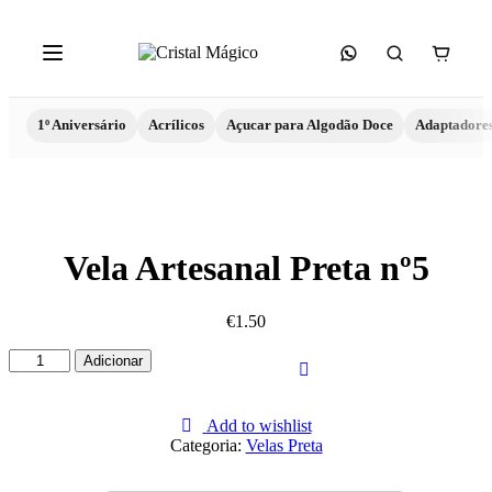
1º Aniversário
Acrílicos
Açucar para Algodão Doce
Adaptadore
Vela Artesanal Preta nº5
€
1.50
Quantidade
Adicionar
de
Vela
Artesanal
Add to wishlist
Preta
Categoria:
Velas Preta
nº5