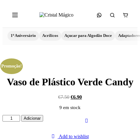
1º Aniversário
Acrílicos
Açucar para Algodão Doce
Adaptadore
Promoção!
Vaso de Plástico Verde Candy
€
7.50
€
6.90
9 em stock
Quantidade
Adicionar
de
Vaso
de
Add to wishlist
Plástico