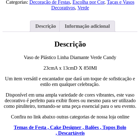
Categorias:
Decoração de Festas
,
Escolha por Cor
,
Taças e Vasos
Verde
Decorativos
,
Verde
Candy
Descrição
Informação adicional
Descrição
Vaso de Plástico Linha Diamante Verde Candy
23cmA x 13cmD X 850Ml
Um item versátil e encantador que dará um toque de sofisticação e
estilo em qualquer celebração.
Disponível em uma ampla variedade de cores vibrantes, este vaso
decorativo é perfeito para exibir flores ou mesmo para ser utilizado
como piruliteiro, tornando-se uma peça essencial para o seu evento.
Confira no link abaixo outras categorias de nossa loja online
Temas de Festa ,
Cake Designer ,
Balões ,
Topos Bolo
,
Descartáveis