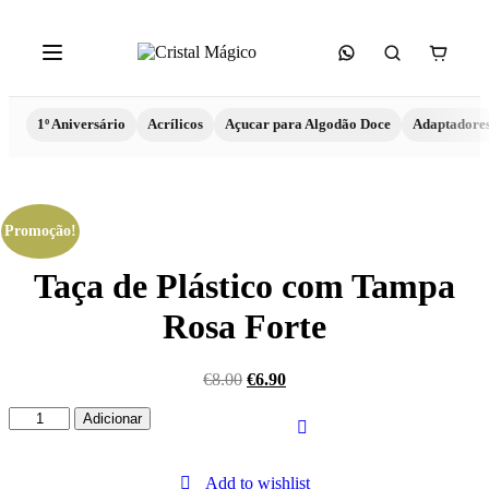
1º Aniversário
Acrílicos
Açucar para Algodão Doce
Adaptadore
Promoção!
Taça de Plástico com Tampa
Rosa Forte
€
8.00
€
6.90
Quantidade
Adicionar
de
Taça
de
Add to wishlist