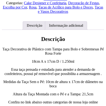
Plástico
Categorias:
Cake Designer e Confeitaria
,
Decoração de Festas
,
com
Escolha por Cor
,
Rosa
,
Taças de Acrílico para Bolo e Doces
,
Taças
Tampa
e Vasos Decorativos
Rosa
Forte
Descrição
Informação adicional
Descrição
Taça Decorativa de Plástico com Tampa para Bolo e Sobremesas Pé
Rosa Forte
18cm A x 17cm D / 1.250ml
Essa taça pensada e estudada para atender a demanda de
confeiteiros, possui pé removível que possibilita a armazenagem .
Medidas da Taça Sem o Pé: 10cm de altura x 17cm de diâmetro na
boca
Altura da Taça Montada com o Pé e a Tampa: 21,5cm
Confira no link abaixo outras categorias de nossa loja online