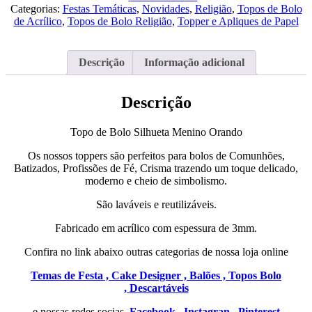
Bolo
Categorias:
Festas Temáticas
,
Novidades
,
Religião
,
Topos de Bolo
Silhueta
de Acrílico
,
Topos de Bolo Religião
,
Topper e Apliques de Papel
Menino
Orando
Descrição
Informação adicional
Descrição
Topo de Bolo Silhueta Menino Orando
Os nossos toppers são perfeitos para bolos de Comunhões,
Batizados, Profissões de Fé, Crisma trazendo um toque delicado,
moderno e cheio de simbolismo.
São laváveis e reutilizáveis.
Fabricado em acrílico com espessura de 3mm.
Confira no link abaixo outras categorias de nossa loja online
Temas de Festa ,
Cake Designer ,
Balões ,
Topos Bolo
,
Descartáveis
e nossas redes socias
Facebook ,
Instagran ,
Pinterest