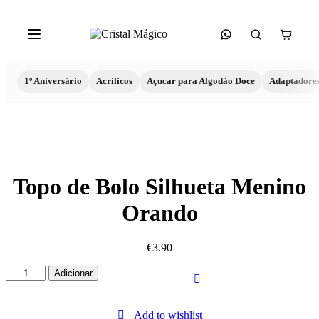
1º Aniversário
Acrílicos
Açucar para Algodão Doce
Adaptadore
Topo de Bolo Silhueta Menino
Orando
€
3.90
Quantidade
Adicionar
de
Topo
de
Add to wishlist