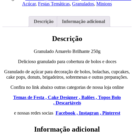
250g
Açúcar
,
Festas Temáticas
,
Granulados
,
Minions
Descrição
Informação adicional
Descrição
Granulado Amarelo Brilhante 250g
Delicioso granulado para cobertura de bolos e doces
Granulado de açúcar para decoração de bolos, bolachas, cupcakes,
cake pops, donuts, brigadeiros, sobremesas e outras preparações.
Confira no link abaixo outras categorias de nossa loja online
Temas de Festa ,
Cake Designer ,
Balões ,
Topos Bolo
,
Descartáveis
e nossas redes socias
Facebook ,
Instagran ,
Pinterest
Informação adicional