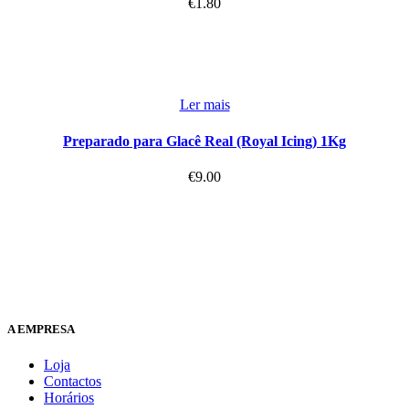
€
1.80
Ler mais
Preparado para Glacê Real (Royal Icing) 1Kg
€
9.00
A EMPRESA
Loja
Contactos
Horários