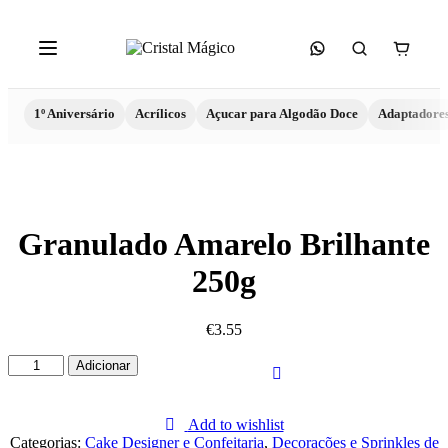
1º Aniversário
Acrílicos
Açucar para Algodão Doce
Adaptadore
Granulado Amarelo Brilhante
250g
€
3.55
Quantidade
Adicionar
de
Granulado
Amarelo
Add to wishlist
Brilhante
Categorias:
Cake Designer e Confeitaria
,
Decorações e Sprinkles de