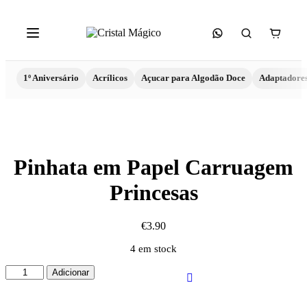
1º Aniversário
Acrílicos
Açucar para Algodão Doce
Adaptadore
Pinhata em Papel Carruagem
Princesas
€
3.90
4 em stock
Quantidade
Adicionar
de
Pinhata