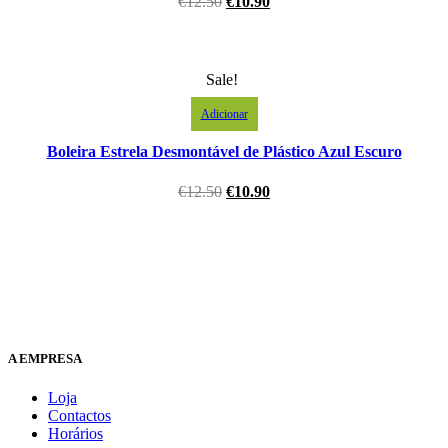
€
12.50
€
10.90
Sale!
Adicionar
Boleira Estrela Desmontável de Plástico Azul Escuro
€
12.50
€
10.90
A EMPRESA
Loja
Contactos
Horários