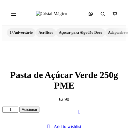
1º Aniversário
Acrílicos
Açucar para Algodão Doce
Adaptadore
Pasta de Açúcar Verde 250g
PME
€
2.90
Quantidade
Adicionar
de
Pasta
de
Add to wishlist