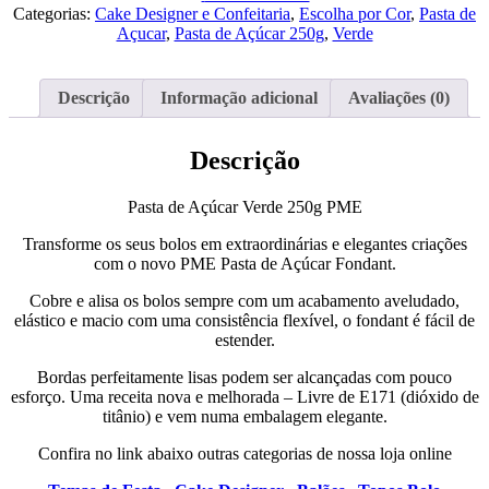
Açúcar
Categorias:
Cake Designer e Confeitaria
,
Escolha por Cor
,
Pasta de
Verde
Açucar
,
Pasta de Açúcar 250g
,
Verde
250g
PME
Descrição
Informação adicional
Avaliações (0)
Descrição
Pasta de Açúcar Verde 250g PME
Transforme os seus bolos em extraordinárias e elegantes criações
com o novo PME Pasta de Açúcar Fondant.
Cobre e alisa os bolos sempre com um acabamento aveludado,
elástico e macio com uma consistência flexível, o fondant é fácil de
estender.
Bordas perfeitamente lisas podem ser alcançadas com pouco
esforço. Uma receita nova e melhorada – Livre de E171 (dióxido de
titânio) e vem numa embalagem elegante.
Confira no link abaixo outras categorias de nossa loja online