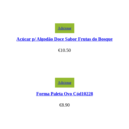
Adicionar
Açúcar p/ Algodão Doce Sabor Frutas do Bosque
€
10.50
Adicionar
Forma Paleta Ovo Cód10228
€
8.90