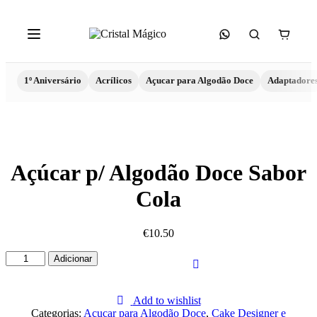
1º Aniversário
Acrílicos
Açucar para Algodão Doce
Adaptadore
Açúcar p/ Algodão Doce Sabor
Cola
€
10.50
Quantidade
Adicionar
de
Açúcar
p/
Add to wishlist
Algodão
Categorias:
Açucar para Algodão Doce
,
Cake Designer e