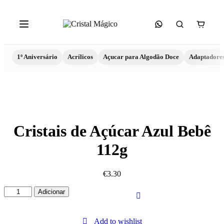
1º Aniversário
Acrílicos
Açucar para Algodão Doce
Adaptadore
Cristais de Açúcar Azul Bebê
112g
€
3.30
Quantidade
Adicionar
de
Cristais
de
Add to wishlist