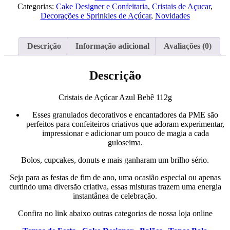
Açúcar
Categorias:
Cake Designer e Confeitaria
,
Cristais de Açucar
,
Azul
Decorações e Sprinkles de Açúcar
,
Novidades
Bebê
112g
Descrição
Informação adicional
Avaliações (0)
Descrição
Cristais de Açúcar Azul Bebê 112g
Esses granulados decorativos e encantadores da PME são
perfeitos para confeiteiros criativos que adoram experimentar,
impressionar e adicionar um pouco de magia a cada
guloseima.
Bolos, cupcakes, donuts e mais ganharam um brilho sério.
Seja para as festas de fim de ano, uma ocasião especial ou apenas
curtindo uma diversão criativa, essas misturas trazem uma energia
instantânea de celebração.
Confira no link abaixo outras categorias de nossa loja online