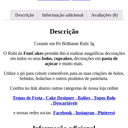
Rubi
Descrição
Informação adicional
Avaliações (0)
Descrição
Corante em Pó Brilhante Rubi 3g
O Rubi
da
FunCakes
permitir-lhe-á realizar magníficas decorações
em todos os seus
bolos, cupcakes,
decorações em
pasta de
açúcar
e muito mais.
Utilize o pó para colorir comestíveis para as suas criações de bolos,
bebidas, bolachas e outros produtos de pastelaria.
Confira no link abaixo outras categorias de nossa loja online
Temas de Festa ,
Cake Designer ,
Balões ,
Topos Bolo
,
Descartáveis
e nossas redes socias
Facebook ,
Instagran ,
Pinterest