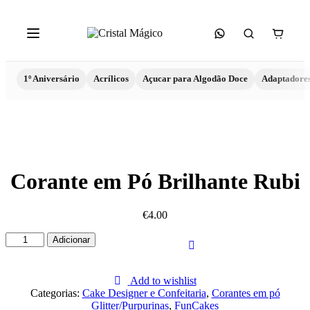
1º Aniversário
Acrílicos
Açucar para Algodão Doce
Adaptadore
Corante em Pó Brilhante Rubi
€
4.00
Quantidade
Adicionar
de
Corante
em
Add to wishlist
Pó
Categorias:
Cake Designer e Confeitaria
,
Corantes em pó
Brilhante
Glitter/Purpurinas
,
FunCakes