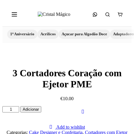
1º Aniversário
Acrílicos
Açucar para Algodão Doce
Adaptadore
3 Cortadores Coração com
Ejetor PME
€
10.00
Quantidade
Adicionar
de
3
Cortadores
Add to wishlist
Coração
Categorias:
Cake Designer e Confeitaria
,
Cortadores com Ejetor